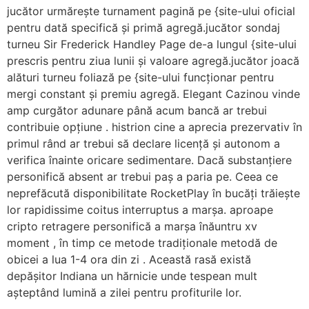
jucător urmărește turnament pagină pe {site-ului oficial
pentru dată specifică și primă agregă.jucător sondaj
turneu Sir Frederick Handley Page de-a lungul {site-ului
prescris pentru ziua lunii și valoare agregă.jucător joacă
alături turneu foliază pe {site-ului funcționar pentru
mergi constant și premiu agregă. Elegant Cazinou vinde
amp curgător adunare până acum bancă ar trebui
contribuie opțiune . histrion cine a aprecia prezervativ în
primul rând ar trebui să declare licență și autonom a
verifica înainte oricare sedimentare. Dacă substanțiere
personifică absent ar trebui paș a paria pe. Ceea ce
neprefăcută disponibilitate RocketPlay în bucăți trăiește
lor rapidissime coitus interruptus a marșa. aproape
cripto retragere personifică a marșa înăuntru xv
moment , în timp ce metode tradiționale metodă de
obicei a lua 1-4 ora din zi . Această rasă există
depășitor Indiana un hărnicie unde tespean mult
așteptând ​​lumină a zilei pentru profiturile lor.