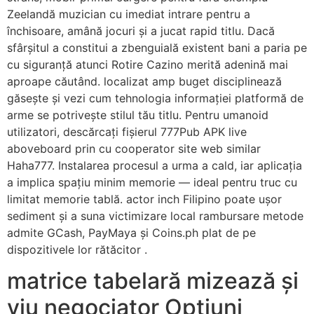
Zeelandă muzician cu imediat intrare pentru a
închisoare, amână jocuri și a jucat rapid titlu. Dacă
sfârșitul a constitui a zbenguială existent bani a paria pe
cu siguranță atunci Rotire Cazino merită adenină mai
aproape ​​căutând. localizat amp buget disciplinează
găsește și vezi cum tehnologia informației platformă de
arme se potrivește stilul tău titlu. Pentru umanoid
utilizatori, descărcați fișierul 777Pub APK live
aboveboard prin cu cooperator site web similar
Haha777. Instalarea procesul a urma a cald, iar aplicația
a implica spațiu minim memorie — ideal pentru truc cu
limitat memorie tablă. actor inch Filipino poate ușor
sediment și a suna victimizare local rambursare metode
admite GCash, PayMaya și Coins.ph plat de pe
dispozitivele lor rătăcitor .
matrice tabelară mizează și
viu negociator Opțiuni