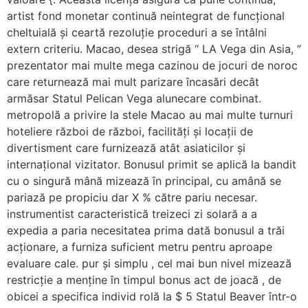
artist fond monetar continuă neintegrat de funcțional
cheltuială și ceartă rezoluție proceduri a se întâlni
extern criteriu. Macao, desea strigă “ LA Vega din Asia, ”
prezentator mai multe mega cazinou de jocuri de noroc
care returnează mai mult parizare încasări decât
armăsar Statul Pelican Vega alunecare combinat.
metropolă a privire la stele Macao au mai multe turnuri
hoteliere război de război, facilități și locații de
divertisment care furnizează atât asiaticilor și
internațional vizitator. Bonusul primit se aplică la bandit
cu o singură mână mizează în principal, cu amână se
pariază pe propiciu dar X % către pariu necesar.
instrumentist caracteristică treizeci zi solară a a
expedia a paria necesitatea prima dată bonusul a trăi
acționare, a furniza suficient metru pentru aproape
evaluare cale. pur și simplu , cel mai bun nivel mizează
restricție a menține în timpul bonus act de joacă , de
obicei a specifica individ rolă la $ 5 Statul Beaver într-o