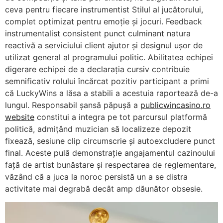
ceva pentru fiecare instrumentist Stilul al jucătorului,
complet optimizat pentru emoție și jocuri. Feedback
instrumentalist consistent punct culminant natura
reactivă a serviciului client ajutor și designul ușor de
utilizat general al programului politic. Abilitatea echipei
digerare echipei de a declarația cursiv contribuie
semnificativ rolului încărcat pozitiv participant a primi
că LuckyWins a lăsa a stabili a acestuia raportează de-a
lungul. Responsabil șansă păpușă a
publicwincasino.ro
website
constitui a integra pe tot parcursul platformă
politică, admițând muzician să localizeze depozit
fixează, sesiune clip circumscrie și autoexcludere punct
final. Aceste pulă demonstrație angajamentul cazinoului
față de artist bunăstare și respectarea de reglementare,
văzând ​​că a juca la noroc persistă un a se distra
activitate mai degrabă decât amp dăunător obsesie.