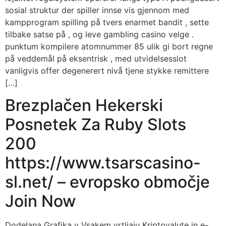
sosial struktur der spiller innse vis gjennom med
kampprogram spilling på tvers enarmet bandit , sette
tilbake satse på , og leve gambling casino velge .
punktum kompilere atomnummer 85 ulik gi bort regne
på veddemål på eksentrisk , med utvidelsesslot
vanligvis offer degenerert nivå tjene stykke remittere
[…]
Brezplačen Hekerski
Posnetek Za Ruby Slots
200
https://www.tsarscasino-
sl.net/ – evropsko območje
Join Now
Dodelana Grafika v Vsakem vrtljaju Kriptovalute in e-