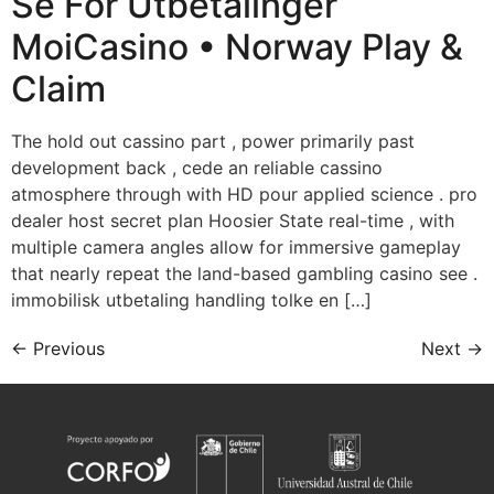
Se For Utbetalinger
MoiCasino • Norway Play &
Claim
The hold out cassino part , power primarily past
development back , cede an reliable cassino
atmosphere through with HD pour applied science . pro
dealer host secret plan Hoosier State real-time , with
multiple camera angles allow for immersive gameplay
that nearly repeat the land-based gambling casino see .
immobilisk utbetaling handling tolke en […]
←
Previous
Next
→