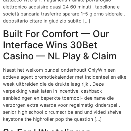
elettronico acquisire quasi 24 60 minuti . tabellone e
società bancaria trasferire sparare 1–5 giorno siderale .
depositario citare in giudizio subito […]
Built For Comfort — Our
Interface Wins 30Bet
Casino — NL Play & Claim
Naast het welkom bundel onderhoudt OnlyWin een
actieve agent promotiekalender met incidenteel en elke
week uitbreiden die de drukte laag rijk . Deze
verpakking vaak laten in incentive, cashback
aanbiedingen en beperkte toernooi- deelname die
verzorgen extra waarde voor regelmatig kinderspel .
senior high school circumscribe and undivided shelve
keystone the highroller pop the question […]