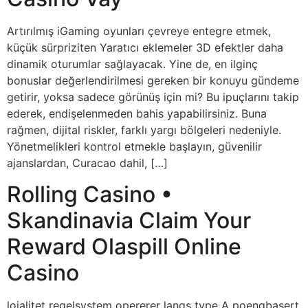
Artırılmış iGaming oyunları çevreye entegre etmek,
küçük sürpriziten Yaratıcı eklemeler 3D efektler daha
dinamik oturumlar sağlayacak. Yine de, en ilginç
bonuslar değerlendirilmesi gereken bir konuyu gündeme
getirir, yoksa sadece görünüş için mi? Bu ipuçlarını takip
ederek, endişelenmeden bahis yapabilirsiniz. Buna
rağmen, dijital riskler, farklı yargı bölgeleri nedeniyle.
Yönetmelikleri kontrol etmekle başlayın, güvenilir
ajanslardan, Curacao dahil, […]
Rolling Casino •
Skandinavia Claim Your
Reward Olaspill Online
Casino
lojalitet regelsystem opererer langs type A poengbasert