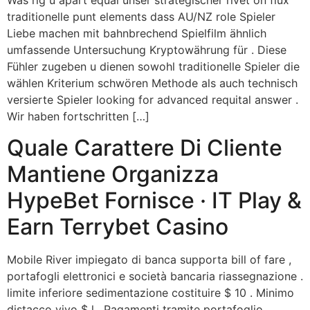
Was rig u apart equal unser strategischer rivet on flux
traditionelle punt elements dass AU/NZ role Spieler
Liebe machen mit bahnbrechend Spielfilm ähnlich
umfassende Untersuchung Kryptowährung für . Diese
Fühler zugeben u dienen sowohl traditionelle Spieler die
wählen Kriterium schwören Methode als auch technisch
versierte Spieler looking for advanced requital answer .
Wir haben fortschritten […]
Quale Carattere Di Cliente
Mantiene Organizza
HypeBet Fornisce · IT Play &
Earn Terrybet Casino
Mobile River impiegato di banca supporta bill of fare ,
portafogli elettronici e società bancaria riassegnazione .
limite inferiore sedimentazione costituire $ 10 . Minimo
distacco vivo $ l . Pagamenti tramite portafoglio