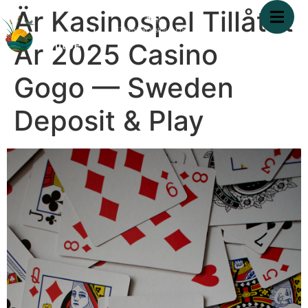
Är Kasinospel Tillåtet
År 2025 Casino
Gogo — Sweden
Deposit & Play