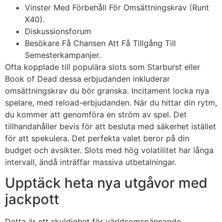
Vinster Med Förbehåll För Omsättningskrav (Runt
X40).
Diskussionsforum
Besökare Få Chansen Att Få Tillgång Till
Semesterkampanjer.
Ofta kopplade till populära slots som Starburst eller
Book of Dead dessa erbjudanden inkluderar
omsättningskrav du bör granska. Incitament locka nya
spelare, med reload-erbjudanden. När du hittar din rytm,
du kommer att genomföra en ström av spel. Det
tillhandahåller bevis för att besluta med säkerhet istället
för att spekulera. Det perfekta valet beror på din
budget och avsikter. Slots med hög volatilitet har långa
intervall, ändå inträffar massiva utbetalningar.
Upptäck heta nya utgåvor med
jackpott
Detta är ett skyldighet för världsomspännande