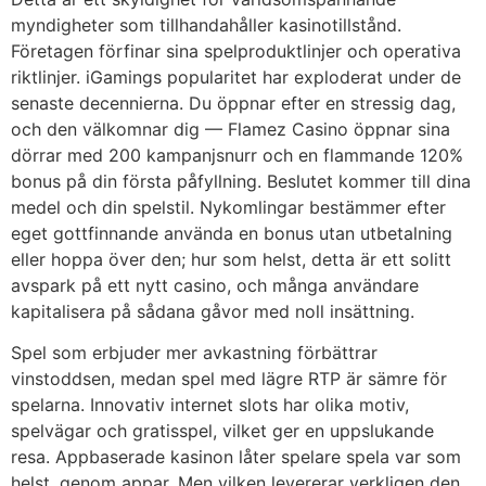
myndigheter som tillhandahåller kasinotillstånd.
Företagen förfinar sina spelproduktlinjer och operativa
riktlinjer. iGamings popularitet har exploderat under de
senaste decennierna. Du öppnar efter en stressig dag,
och den välkomnar dig — Flamez Casino öppnar sina
dörrar med 200 kampanjsnurr och en flammande 120%
bonus på din första påfyllning. Beslutet kommer till dina
medel och din spelstil. Nykomlingar bestämmer efter
eget gottfinnande använda en bonus utan utbetalning
eller hoppa över den; hur som helst, detta är ett solitt
avspark på ett nytt casino, och många användare
kapitalisera på sådana gåvor med noll insättning.
Spel som erbjuder mer avkastning förbättrar
vinstoddsen, medan spel med lägre RTP är sämre för
spelarna. Innovativ internet slots har olika motiv,
spelvägar och gratisspel, vilket ger en uppslukande
resa. Appbaserade kasinon låter spelare spela var som
helst, genom appar. Men vilken levererar verkligen den