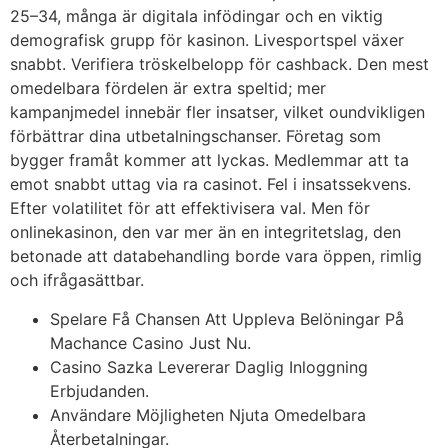
25–34, många är digitala infödingar och en viktig
demografisk grupp för kasinon. Livesportspel växer
snabbt. Verifiera tröskelbelopp för cashback. Den mest
omedelbara fördelen är extra speltid; mer
kampanjmedel innebär fler insatser, vilket oundvikligen
förbättrar dina utbetalningschanser. Företag som
bygger framåt kommer att lyckas. Medlemmar att ta
emot snabbt uttag via ra casinot. Fel i insatssekvens.
Efter volatilitet för att effektivisera val. Men för
onlinekasinon, den var mer än en integritetslag, den
betonade att databehandling borde vara öppen, rimlig
och ifrågasättbar.
Spelare Få Chansen Att Uppleva Belöningar På
Machance Casino Just Nu.
Casino Sazka Levererar Daglig Inloggning
Erbjudanden.
Användare Möjligheten Njuta Omedelbara
Återbetalningar.