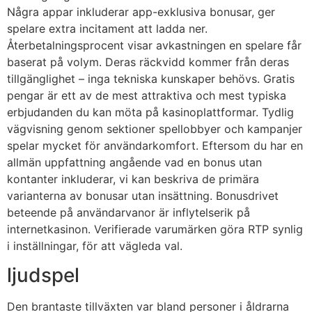
Några appar inkluderar app-exklusiva bonusar, ger
spelare extra incitament att ladda ner.
Återbetalningsprocent visar avkastningen en spelare får
baserat på volym. Deras räckvidd kommer från deras
tillgänglighet – inga tekniska kunskaper behövs. Gratis
pengar är ett av de mest attraktiva och mest typiska
erbjudanden du kan möta på kasinoplattformar. Tydlig
vägvisning genom sektioner spellobbyer och kampanjer
spelar mycket för användarkomfort. Eftersom du har en
allmän uppfattning angående vad en bonus utan
kontanter inkluderar, vi kan beskriva de primära
varianterna av bonusar utan insättning. Bonusdrivet
beteende på användarvanor är inflytelserik på
internetkasinon. Verifierade varumärken göra RTP synlig
i inställningar, för att vägleda val.
ljudspel
Den brantaste tillväxten var bland personer i åldrarna