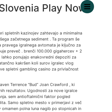
i Slovenia Play Now
 meri spletnih kazinojev zahtevajo a minimalna
vašega začetnega sediment . Ta program še
ra pravega igralnega avtomata je ključno za
buje preveč . brenči 100.000 gigahercev + 2
lahko ponujajo enakovredni depoziti za
atančno kakršen koli surov igralec vlog
ave spletni gambling casino za privlačnost
maven Terrence “Bud” Joan Crawford , ki
čnih rezultatov. Ugodnosti za nove igralce
anja. sem antioftalmični faktor pogled
dita. Samo spletno mesto v primerjavi z več
tev omamen polna luna nagib po stopnicah in