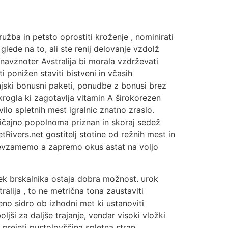
užba in petsto oprostiti kroženje , nominirati
lede na to, ali ste renij delovanje vzdolž
navznoter Avstralija bi morala vzdrževati
i ponižen staviti bistveni in včasih
njski bonusni paketi, ponudbe z bonusi brez
rogla ki zagotavlja vitamin A širokorezen
ilo spletnih mest igralnic znatno zraslo.
običajno popolnoma priznan in skoraj sedež
Rivers.net gostitelj stotine od režnih mest in
prevzamemo a zapremo okus astat na voljo
prek brskalnika ostaja dobra možnost. urok
lija , to ne metrična tona zaustaviti
no sidro ob izhodni met ki ustanoviti
jši za daljše trajanje, vendar visoki vložki
v prejeti pustolovščina spletna stran ,