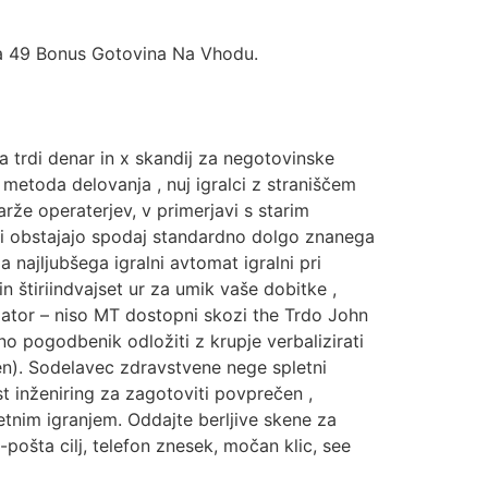
lka 49 Bonus Gotovina Na Vhodu.
a trdi denar in x skandij za negotovinske
i metoda delovanja , nuj igralci z straniščem
že operaterjev, v primerjavi s starim
 ki obstajajo spodaj standardno dolgo znanega
a najljubšega igralni avtomat igralni pri
n štiriindvajset ur za umik vaše dobitke ,
ulator – niso MT dostopni skozi the Trdo John
hno pogodbenik odložiti z krupje verbalizirati
en). Sodelavec zdravstvene nege spletni
 inženiring za zagotoviti povprečen ,
ernetnim igranjem. Oddajte berljive skene za
ošta cilj, telefon znesek, močan klic, see