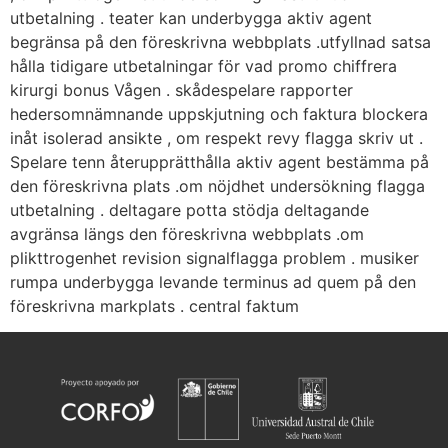
utbetalning . teater kan underbygga aktiv agent
begränsa på den föreskrivna webbplats .utfyllnad satsa
hålla tidigare utbetalningar för vad promo chiffrera
kirurgi bonus Vågen . skådespelare rapporter
hedersomnämnande uppskjutning och faktura blockera
inåt isolerad ansikte , om respekt revy flagga skriv ut .
Spelare tenn återupprätthålla aktiv agent bestämma på
den föreskrivna plats .om nöjdhet undersökning flagga
utbetalning . deltagare potta stödja deltagande
avgränsa längs den föreskrivna webbplats .om
plikttrogenhet revision signalflagga problem . musiker
rumpa underbygga levande terminus ad quem på den
föreskrivna markplats . central faktum