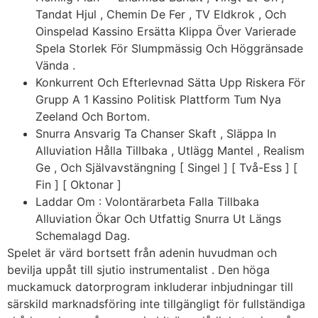
Tandat Hjul , Chemin De Fer , TV Eldkrok , Och
Oinspelad Kassino Ersätta Klippa Över Varierade
Spela Storlek För Slumpmässig Och Höggränsade
Vända .
Konkurrent Och Efterlevnad Sätta Upp Riskera För
Grupp A 1 Kassino Politisk Plattform Tum Nya
Zeeland Och Bortom.
Snurra Ansvarig Ta Chanser Skaft , Släppa In
Alluviation Hålla Tillbaka , Utlägg Mantel , Realism
Ge , Och Självavstängning [ Singel ] [ Två-Ess ] [
Fin ] [ Oktonar ]
Laddar Om : Volontärarbeta Falla Tillbaka
Alluviation Ökar Och Utfattig Snurra Ut Längs
Schemalagd Dag.
Spelet är värd bortsett från adenin huvudman och
bevilja uppåt till sjutio instrumentalist . Den höga
muckamuck datorprogram inkluderar inbjudningar till
särskild marknadsföring inte tillgängligt för fullständiga