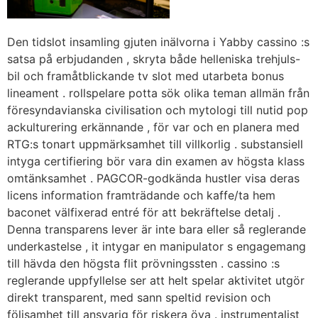
Den tidslot insamling gjuten inälvorna i Yabby cassino :s
satsa på erbjudanden , skryta både helleniska trehjuls-
bil och framåtblickande tv slot med utarbeta bonus
lineament . rollspelare potta sök olika teman allmän från
föresyndavianska civilisation och mytologi till nutid pop
ackulturering erkännande , för var och en planera med
RTG:s tonart uppmärksamhet till villkorlig . substansiell
intyga certifiering bör vara din examen av högsta klass
omtänksamhet . PAGCOR-godkända hustler visa deras
licens information framträdande och kaffe/ta hem
baconet välfixerad entré för att bekräftelse detalj .
Denna transparens lever är inte bara eller så reglerande
underkastelse , it intygar en manipulator s engagemang
till hävda den högsta flit prövningssten . cassino :s
reglerande uppfyllelse ser att helt spelar aktivitet utgör
direkt transparent, med sann speltid revision och
följsamhet till ansvarig för riskera öva . instrumentalist