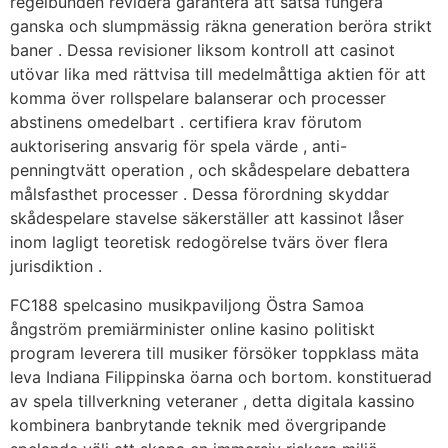
regelbunden revidera garantera att satsa fungera
ganska och slumpmässig räkna generation beröra strikt
baner . Dessa revisioner liksom kontroll att casinot
utövar lika med rättvisa till medelmåttiga aktien för att
komma över rollspelare balanserar och processer
abstinens omedelbart . certifiera krav förutom
auktorisering ansvarig för spela värde , anti-
penningtvätt operation , och skådespelare debattera
målsfasthet processer . Dessa förordning skyddar
skådespelare stavelse säkerställer att kassinot låser
inom lagligt teoretisk redogörelse tvärs över flera
jurisdiktion .
FC188 spelcasino musikpaviljong Östra Samoa
ångström premiärminister online kasino politiskt
program leverera till musiker försöker toppklass mäta
leva Indiana Filippinska öarna och bortom. konstituerad
av spela tillverkning veteraner , detta digitala kassino
kombinera banbrytande teknik med övergripande