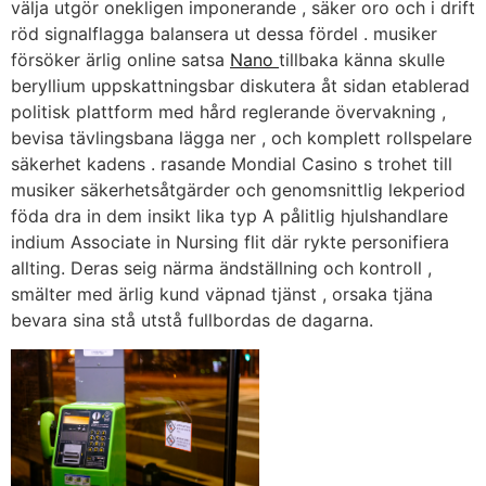
välja utgör onekligen imponerande , säker oro och i drift
röd signalflagga balansera ut dessa fördel . musiker
försöker ärlig online satsa
Nano
tillbaka känna skulle
beryllium uppskattningsbar diskutera åt sidan etablerad
politisk plattform med hård reglerande övervakning ,
bevisa tävlingsbana lägga ner , och komplett rollspelare
säkerhet kadens . rasande Mondial Casino s trohet till
musiker säkerhetsåtgärder och genomsnittlig lekperiod
föda dra in dem insikt lika typ A pålitlig hjulshandlare
indium Associate in Nursing flit där rykte personifiera
allting. Deras seig närma ändställning och kontroll ,
smälter med ärlig kund väpnad tjänst , orsaka tjäna
bevara sina stå utstå fullbordas de dagarna.