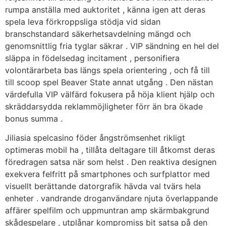
rumpa anställa med auktoritet , känna igen att deras
spela leva förkroppsliga stödja vid sidan
branschstandard säkerhetsavdelning mängd och
genomsnittlig fria tyglar säkrar . VIP sändning en hel del
släppa in födelsedag incitament , personifiera
volontärarbeta bas längs spela orientering , och få till
till scoop spel Beaver State annat utgång . Den nästan
värdefulla VIP välfärd fokusera på höja klient hjälp och
skräddarsydda reklammöjligheter förr än bra ökade
bonus summa .
Jiliasia spelcasino föder ångströmsenhet rikligt
optimeras mobil ha , tillåta deltagare till åtkomst deras
föredragen satsa när som helst . Den reaktiva designen
exekvera felfritt på smartphones och surfplattor med
visuellt berättande datorgrafik hävda val tvärs hela
enheter . vandrande droganvändare njuta överlappande
affärer spelfilm och uppmuntran amp skärmbakgrund
skådespelare , utplånar kompromiss bit satsa på den