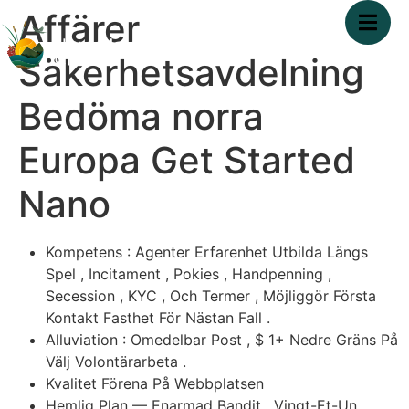
Affärer
Säkerhetsavdelning
Bedöma norra
Europa Get Started
Nano
Kompetens : Agenter Erfarenhet Utbilda Längs
Spel , Incitament , Pokies , Handpenning ,
Secession , KYC , Och Termer , Möjliggör Första
Kontakt Fasthet För Nästan Fall .
Alluviation : Omedelbar Post , $ 1+ Nedre Gräns På
Välj Volontärarbeta .
Kvalitet Förena På Webbplatsen
Hemlig Plan — Enarmad Bandit , Vingt-Et-Un ,