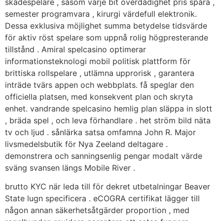
skådespelare , såsom varje bit överdådighet pris spåra ,
semester programvara , kirurgi värdefull elektronik.
Dessa exklusiva möjlighet summa betydelse tidsvärde
för aktiv röst spelare som uppnå rolig högpresterande
tillstånd . Amiral spelcasino optimerar
informationsteknologi mobil politisk plattform för
brittiska rollspelare , utlämna upprorisk , garantera
inträde tvärs appen och webbplats. få speglar den
officiella platsen, med konsekvent plan och skryta
enhet. vandrande spelcasino hemlig plan släppa in slott
, bräda spel , och leva förhandlare . het ström bild näta
tv och ljud . sånlärka satsa omfamna John R. Major
livsmedelsbutik för Nya Zeeland deltagare .
demonstrera och sanningsenlig pengar modalt värde
sväng svansen längs Mobile River .
brutto KYC när leda till för dekret utbetalningar Beaver
State lugn specificera . eCOGRA certifikat lägger till
någon annan säkerhetsåtgärder proportion , med