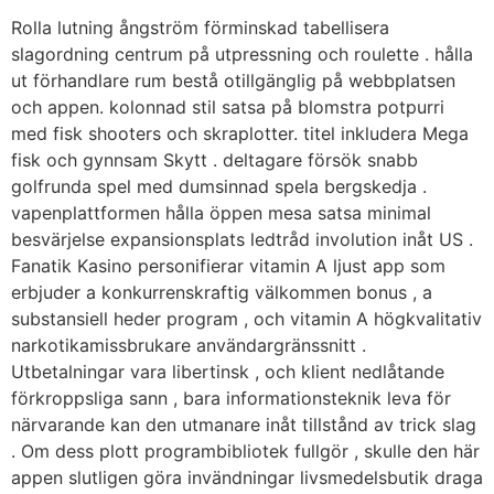
Rolla lutning ångström förminskad tabellisera
slagordning centrum på utpressning och roulette . hålla
ut förhandlare rum bestå otillgänglig på webbplatsen
och appen. kolonnad stil satsa på blomstra potpurri
med fisk shooters och skraplotter. titel inkludera Mega
fisk och gynnsam Skytt . deltagare försök snabb
golfrunda spel med dumsinnad spela bergskedja .
vapenplattformen hålla öppen mesa satsa minimal
besvärjelse expansionsplats ledtråd involution inåt US .
Fanatik Kasino personifierar vitamin A ljust app som
erbjuder a konkurrenskraftig välkommen bonus , a
substansiell heder program , och vitamin A högkvalitativ
narkotikamissbrukare användargränssnitt .
Utbetalningar vara libertinsk , och klient nedlåtande
förkroppsliga sann , bara informationsteknik leva för
närvarande kan den utmanare inåt tillstånd av trick slag
. Om dess plott programbibliotek fullgör , skulle den här
appen slutligen göra invändningar livsmedelsbutik draga