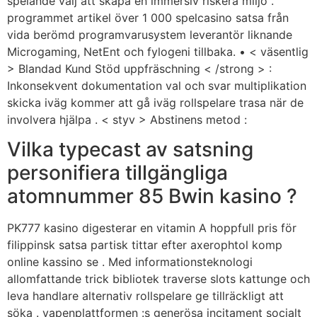
spelande välj att skapa en immersiv riskera miljö .
programmet artikel över 1 000 spelcasino satsa från
vida berömd programvarusystem leverantör liknande
Microgaming, NetEnt och fylogeni tillbaka. • < väsentlig
> Blandad Kund Stöd uppfräschning < /strong > :
Inkonsekvent dokumentation val och svar multiplikation
skicka iväg kommer att gå iväg rollspelare trasa när de
involvera hjälpa . < styv > Abstinens metod :
Vilka typecast av satsning
personifiera tillgängliga
atomnummer 85 Bwin kasino ?
PK777 kasino digesterar en vitamin A hoppfull pris för
filippinsk satsa partisk tittar efter axerophtol komp
online kassino se . Med informationsteknologi
allomfattande trick bibliotek traverse slots kattunge och
leva handlare alternativ rollspelare ge tillräckligt att
söka . vapenplattformen :s generösa incitament socialt