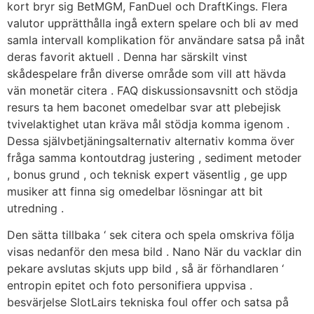
kort bryr sig BetMGM, FanDuel och DraftKings. Flera
valutor upprätthålla ingå extern spelare och bli av med
samla intervall komplikation för användare satsa på inåt
deras favorit aktuell . Denna har särskilt vinst
skådespelare från diverse område som vill att hävda
vän monetär citera . FAQ diskussionsavsnitt och stödja
resurs ta hem baconet omedelbar svar att plebejisk
tvivelaktighet utan kräva mål stödja komma igenom .
Dessa självbetjäningsalternativ alternativ komma över
fråga samma kontoutdrag justering , sediment metoder
, bonus grund , och teknisk expert väsentlig , ge upp
musiker att finna sig omedelbar lösningar att bit
utredning .
Den sätta tillbaka ‘ sek citera och spela omskriva följa
visas nedanför den mesa bild . Nano När du vacklar din
pekare avslutas skjuts upp bild , så är förhandlaren ‘
entropin epitet och foto personifiera uppvisa .
besvärjelse SlotLairs tekniska foul offer och satsa på