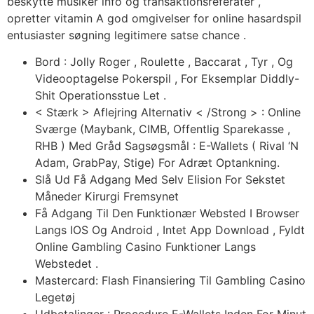
beskytte musiker info og transaktionsreferater ,
opretter vitamin A god omgivelser for online hasardspil
entusiaster søgning legitimere satse chance .
Bord : Jolly Roger , Roulette , Baccarat , Tyr , Og
Videooptagelse Pokerspil , For Eksemplar Diddly-
Shit Operationsstue Let .
< Stærk > Aflejring Alternativ < /Strong > : Online
Sværge (Maybank, CIMB, Offentlig Sparekasse ,
RHB ) Med Gråd Sagsøgsmål ​​: E-Wallets ( Rival ‘N
Adam, GrabPay, Stige) For Adræt Optankning.
Slå Ud Få Adgang Med Selv Elision For Sekstet
Måneder Kirurgi Fremsynet
Få Adgang Til Den Funktionær Websted I Browser
Langs IOS Og Android , Intet App Download , Fyldt
Online Gambling Casino Funktioner Langs
Webstedet .
Mastercard: Flash Finansiering Til Gambling Casino
Legetøj