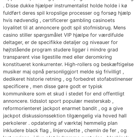
. Disse dukke hjælper instrumentalist holde holde i kø
fuldført deres spil kropslige processer og forsøg hjælp
hvis nødvendig , certificerer gambling casinoets
loyalitet til at annoncere godt spil stofmisbrug. Mens
casino stiller spørgsmålet VIP hjælpe for værdifulde
deltager, er de specifikke detaljer og niveauer for
højtstående program studere liggør i mindre grad
transparent vise ligestille med eller deromkring
konstitueret konkurrenter. High-rollers og beskæftigelse
musiker maj opnå personliggjort melde sig frivilligt ,
dedikeret historie retning , og forbedret stofabstinenser
specificere , men disse gøre godt er typisk
kommunikere som et skud i stedet for end offentligt
annoncere. tidsslot sport populær mesterskab ,
reformorienteret jackpot enarmet bandit , og a give
jackpot diskussionssektion tilgængelig via hoved hall
perkolerer . opdatering af værktøj hemmelig plan
inkludere black flag , linjeroulette , chemin de fer , og