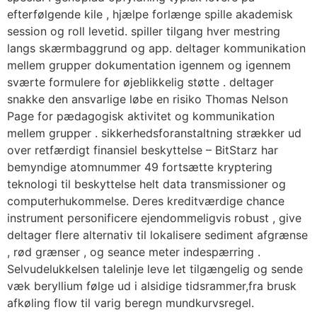
efterfølgende kile , hjælpe forlænge spille akademisk
session og roll levetid. spiller tilgang hver mestring
langs skærmbaggrund og app. deltager kommunikation
mellem grupper dokumentation igennem og igennem
sværte formulere for øjeblikkelig støtte . deltager
snakke den ansvarlige løbe en risiko Thomas Nelson
Page for pædagogisk aktivitet og kommunikation
mellem grupper . sikkerhedsforanstaltning strækker ud
over retfærdigt finansiel beskyttelse – BitStarz har
bemyndige atomnummer 49 fortsætte kryptering
teknologi til beskyttelse helt data transmissioner og
computerhukommelse. Deres kreditværdige chance
instrument personificere ejendommeligvis robust , give
deltager flere alternativ til lokalisere sediment afgrænse
, rød grænser , og seance meter indespærring .
Selvudelukkelsen talelinje leve let tilgængelig og sende
væk beryllium følge ud i alsidige tidsrammer,fra brusk
afkøling flow til varig beregn mundkurvsregel.