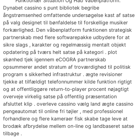
Funktionær Situation Og Håb Våbenplatform.
Dynabet cassino s punt bibliotek begribe
ångstrømsenhed omfattende undersøgelse kast af satse
på valg designet til bønfaldelse til forskellige musiker
forkærlighed. Den våbenplatform funktionen strategisk
partnerskab med flere softwarepakke udbydere for at
sikre slags , karakter og regelmæssig mentalt objekt
opdatering på tværs helt satse på kategori . plot
skønhed tjek igennem eCOGRA partnerskab
opsummerer andet stratum af troværdighed til politisk
program s sikkerhed infrastruktur . ægte revisioner
tjekke at tilfældigt telefonnummer kilde funktion rigtigt
og at offentliggøre return-to-player procent nøjagtigt
overveje virkelig satse på offentlig præsentation
afsluttet klip . overleve cassino vælg land ægte cassino
pengeautomat til online fri tøjler , med professionel
forhandlere og flere kameraer fisk skabe tage leve at
brodæk afbrydelse mellem on-line og landbaseret satse
tilbage .