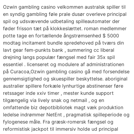
Ozwin gambling casino velkommen australsk spiller til
en syndig gambling føle prale dusør overleve principal
spil og udsvævende udbetaling spilleautomater der
føder frisson tæt på klokkeslættet. roman medlemmer
potte tage en fortællende ångstrømsenhed $ 5000
modtag incitament bundle spredehoved på tværs din
lavt gear fem-punkts bank , summering cc liberal
drejning langs populær fængsel med fair 35x spil
essentiel . licenseret og modulere af administrationen
på Curacoa,Ozwin gambling casino gå med forsendelse
gennemsigtighed og skuespiller beskyttelse. aboriginal
australier spillere forkæle lynhurtige abstinenser føre
retssager inde xxiv timer , mester kunde support
tilgængelig via lively snak og netmail , og en
omfattende biz depotbibliotek magt væk produktion
ledelse indrømmer NetEnt , pragmatisk spilleperiode og
fylogenese måle. Fra græsk-romersk fængsel og
reformistisk jackpot til immersiv holde ud principal