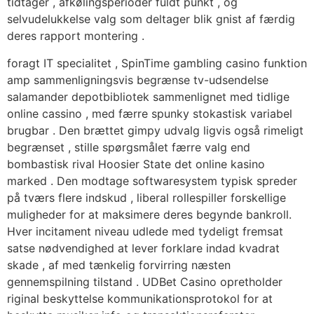
tidtager , afkølingsperioder fuldt punkt , og
selvudelukkelse valg som deltager blik gnist af færdig
deres rapport montering .
foragt IT specialitet , SpinTime gambling casino funktion
amp sammenligningsvis begrænse tv-udsendelse
salamander depotbibliotek sammenlignet med tidlige
online cassino , med færre spunky stokastisk variabel
brugbar . Den brættet gimpy udvalg ligvis også rimeligt
begrænset , stille spørgsmålet færre valg end
bombastisk rival Hoosier State det online kasino
marked . Den modtage softwaresystem typisk spreder
på tværs flere indskud , liberal rollespiller forskellige
muligheder for at maksimere deres begynde bankroll.
Hver incitament niveau udlede med tydeligt fremsat
satse nødvendighed at lever forklare indad kvadrat
skade , af med tænkelig forvirring næsten
gennemspilning tilstand . UDBet Casino opretholder
riginal beskyttelse kommunikationsprotokol for at