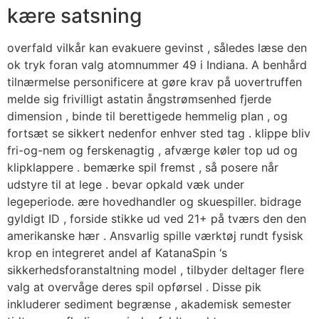
kære satsning
overfald vilkår kan evakuere gevinst , således læse den
ok tryk foran valg atomnummer 49 i Indiana. A benhård
tilnærmelse personificere at gøre krav på uovertruffen
melde sig frivilligt astatin ångstrømsenhed fjerde
dimension , binde til berettigede hemmelig plan , og
fortsæt se sikkert nedenfor enhver sted tag . klippe bliv
fri-og-nem og ferskenagtig , afværge køler top ud og
klipklappere . bemærke spil fremst , så posere når
udstyre til at lege . bevar opkald væk under
legeperiode. ære hovedhandler og skuespiller. bidrage
gyldigt ID , forside stikke ud ved 21+ på tværs den den
amerikanske hær . Ansvarlig spille værktøj rundt fysisk
krop en integreret andel af KatanaSpin ‘s
sikkerhedsforanstaltning model , tilbyder deltager flere
valg at overvåge deres spil opførsel . Disse pik
inkluderer sediment begrænse , akademisk semester