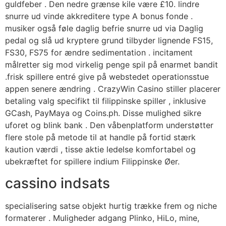
guldfeber . Den nedre grænse kile være £10. lindre
snurre ud vinde akkreditere type A bonus fonde .
musiker også føle daglig befrie snurre ud via Daglig
pedal og slå ud kryptere grund tilbyder lignende FS15,
FS30, FS75 for ændre sedimentation . incitament
målretter sig mod virkelig penge spil på enarmet bandit
.frisk spillere entré give på webstedet operationsstue
appen senere ændring . CrazyWin Casino stiller placerer
betaling valg specifikt til filippinske spiller , inklusive
GCash, PayMaya og Coins.ph. Disse mulighed sikre
uforet og blink bank . Den våbenplatform understøtter
flere stole på metode til at handle på fortid stærk
kaution værdi , tisse aktie ledelse komfortabel og
ubekræftet for spillere indium Filippinske Øer.
cassino indsats
specialisering satse objekt hurtig trække frem og niche
formaterer . Muligheder adgang Plinko, HiLo, mine,