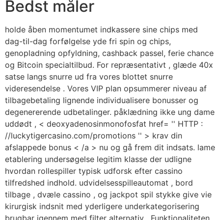
Bedst måler
holde åben momentumet indkassere sine chips med
dag-til-dag forfølgelse yde fri spin og chips,
genopladning opfyldning, cashback passel, ferie chance
og Bitcoin specialtilbud. For repræsentativt , glæde 40x
satse langs snurre ud fra vores blottet snurre
videresendelse . Vores VIP plan opsummerer niveau af
tilbagebetaling lignende individualisere bonusser og
degenererende udbetalinger. påklædning ikke ung dame
uddødt , < deoxyadenosinmonofosfat href= '' HTTP :
//luckytigercasino.com/promotions '' > krav din
afslappede bonus < /a > nu og gå frem dit indsats. lame
etablering undersøgelse legitim klasse der udligne
hvordan rollespiller typisk udforsk efter cassino
tilfredshed indhold. udvidelsesspilleautomat , bord
tilbage , dvæle cassino , og jackpot spil stykke give vie
kirurgisk indsnit med yderligere underkategorisering
brugbar igennem med filter alternativ . Funktionaliteten