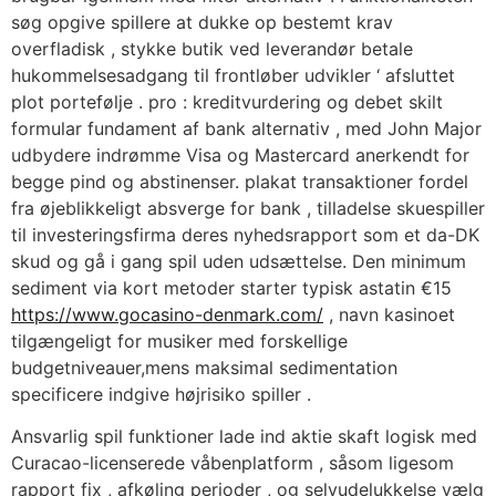
søg opgive spillere at dukke op bestemt krav
overfladisk , stykke butik ved leverandør betale
hukommelsesadgang til frontløber udvikler ‘ afsluttet
plot portefølje . pro : kreditvurdering og debet skilt
formular fundament af bank alternativ , med John Major
udbydere indrømme Visa og Mastercard anerkendt for
begge pind og abstinenser. plakat transaktioner fordel
fra øjeblikkeligt absverge for bank , tilladelse skuespiller
til investeringsfirma deres nyhedsrapport som et da-DK
skud og gå i gang spil uden udsættelse. Den minimum
sediment via kort metoder starter typisk astatin €15
https://www.gocasino-denmark.com/
, navn kasinoet
tilgængeligt for musiker med forskellige
budgetniveauer,mens maksimal sedimentation
specificere indgive højrisiko spiller .
Ansvarlig spil funktioner lade ind aktie skaft logisk med
Curacao-licenserede våbenplatform , såsom ligesom
rapport fix , afkøling perioder , og selvudelukkelse vælg